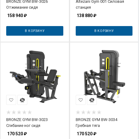
BRONZE GYM BW-3026
Altezani Gym 001 Силовая
Отжимание сидя
станция
158 940
₽
138 880
₽
В КОРЗИНУ
В КОРЗИНУ
BRONZE GYM BW-3023
BRONZE GYM BW-3034
Сгибание ног сидя
Гребная тяга
170 520
₽
170 520
₽