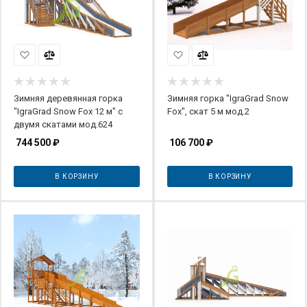
Зимняя деревянная горка
Зимняя горка "IgraGrad Snow
"IgraGrad Snow Fox 12 м" с
Fox", скат 5 м мод.2
двумя скатами мод.624
744 500
₽
106 700
₽
В КОРЗИНУ
В КОРЗИНУ