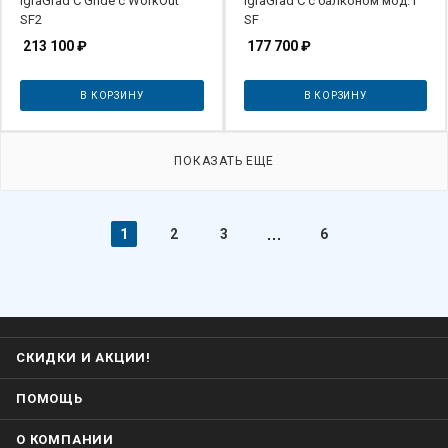
IgraGrad С Gride с WorkOut
IgraGrad С с балконом мод.1
SF2
SF
213 100
₽
177 700
₽
В КОРЗИНУ
В КОРЗИНУ
ПОКАЗАТЬ ЕЩЕ
1
2
3
6
СКИДКИ И АКЦИИ!
ПОМОЩЬ
О КОМПАНИИ