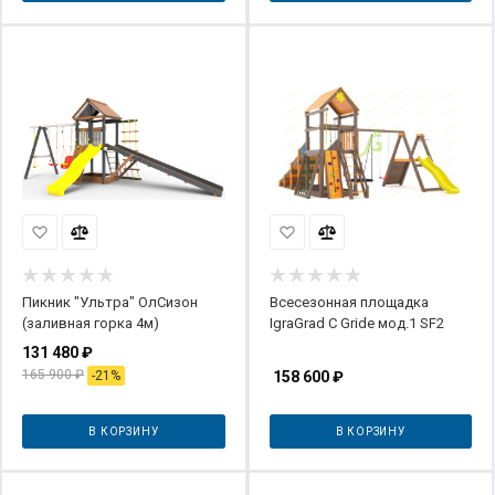
Пикник "Ультра" ОлСизон
Всесезонная площадка
(заливная горка 4м)
IgraGrad С Gride мод.1 SF2
131 480
₽
165 900
₽
-
21
%
158 600
₽
В КОРЗИНУ
В КОРЗИНУ