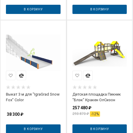
В КОРЗИНУ
В КОРЗИНУ
Выкат 3 м для "IgraGrad Snow
Детская площадка Пикник
Fox" Color
"Блэк" Кракен ОлСизон
257 480
₽
293 870
₽
38 300
₽
-
12
%
В КОРЗИНУ
В КОРЗИНУ